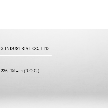
NG INDUSTRIAL CO.,LTD
236, Taiwan (R.O.C.)