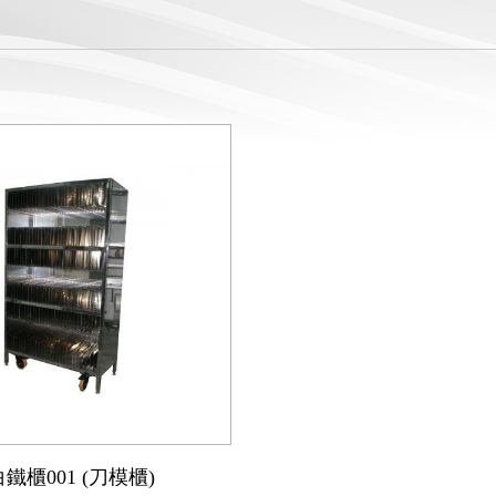
白鐵櫃001 (刀模櫃)