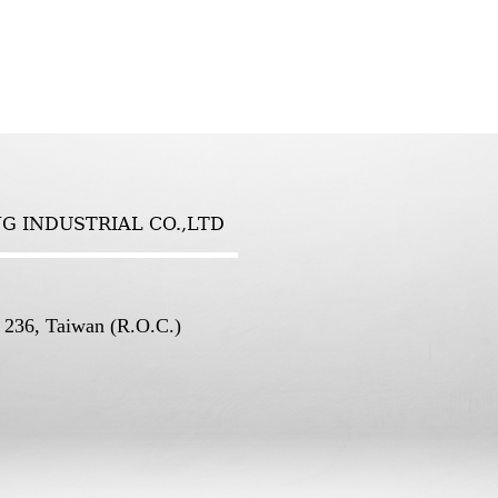
NG INDUSTRIAL CO.,LTD
236, Taiwan (R.O.C.)