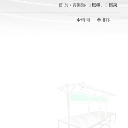
首 頁
貨架類
白鐵櫃、白鐵架
時間
排序